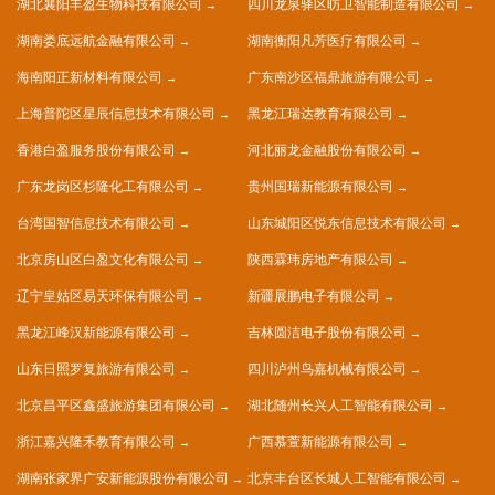
湖北襄阳丰盈生物科技有限公司
四川龙泉驿区昉卫智能制造有限公司
湖南娄底远航金融有限公司
湖南衡阳凡芳医疗有限公司
海南阳正新材料有限公司
广东南沙区福鼎旅游有限公司
上海普陀区星辰信息技术有限公司
黑龙江瑞达教育有限公司
香港白盈服务股份有限公司
河北丽龙金融股份有限公司
广东龙岗区杉隆化工有限公司
贵州国瑞新能源有限公司
台湾国智信息技术有限公司
山东城阳区悦东信息技术有限公司
北京房山区白盈文化有限公司
陕西霖玮房地产有限公司
辽宁皇姑区易天环保有限公司
新疆展鹏电子有限公司
黑龙江峰汉新能源有限公司
吉林圆洁电子股份有限公司
山东日照罗复旅游有限公司
四川泸州鸟嘉机械有限公司
北京昌平区鑫盛旅游集团有限公司
湖北随州长兴人工智能有限公司
浙江嘉兴隆禾教育有限公司
广西慕萱新能源有限公司
湖南张家界广安新能源股份有限公司
北京丰台区长城人工智能有限公司